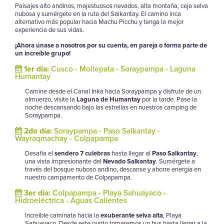
Paisajes alto andinos, majestuosos nevados, alta montaña, ceja selva
nubosa y sumérgete en la ruta del Salkantay. El camino inca
alternativo más popular hacia Machu Picchu y tenga la mejor
experiencia de sus vidas.
¡Ahora únase a nosotros por su cuenta, en pareja o forma parte de
un increíble grupo!
1er día:
Cusco - Mollepata - Soraypampa - Laguna
Humantay
Camine desde el Canal Inka hacia Soraypampa y disfrute de un
almuerzo, visite la
Laguna de Humantay
por la tarde. Pase la
noche descansando bajo las estrellas en nuestros camping de
Soraypampa.
2do día:
Soraypampa - Paso Salkantay -
Wayraqmachay - Colpapampa
Desafía el
sendero 7 culebras
hasta llegar al
Paso Salkantay
,
una vista impresionante del
Nevado Salkantay
. Sumérgete a
través del bosque nuboso andino, descanse y ahorre energía en
nuestro campamento de Colpapampa.
3er día:
Colpapampa - Playa Sahuayaco -
Hidroeléctrica - Aguas Calientes
Increíble caminata hacia la
exuberante selva alta
, Playa
Sahuayaco. Desde este punto tomaremos un bus hasta llegar a la