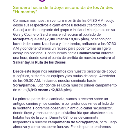
Sendero hacia de la Joya escondida de los Andes
"Humantay"
Comenzamos nuestra aventura a partir de las 04:30 AM recojo
desde sus respectivos alojamientos u hoteles (*cercado de
Cusco) a cada integrante del grupo e iniciar el viaje junto con su
Guía y Cocinero. Saldremos en dirección al poblado de
Mollepata
que está
(2,800 msnm / 9,186 pies)
, pasando por
localidades como Izcuchaca y Limatambo, arribando a las 07:30
AM y donde tendremos un receso para poder tomar un ligero
desayuno opcional. Continuamos hacia
Challacancha
durante
una hora, donde será el punto de partida de nuestro
sendero al
Salkantay, la Ruta de los Dioses
.
Desde este lugar nos reuniremos con nuestro personal de apoyo
y logístico, alistarán los equipos y las mulas de carga. Alrededor
de las 09:30 AM. iniciamos nuestra caminata hacia
Soraypampa
, lugar donde se ubica nuestro primer campamento
de viaje
(3,910 msnm / 12,828 pies)
.
La primera parte de la caminata, vamos a recorrer sobre un
antiguo camino y nos conducirá por profundos valles al lado de
la montaña. Podremos observar un antiguo canal "acueducto",
donde fluye y transcurre agua cristalina fría que abastece a los
habitantes de la zona. Durante 03 horas de caminata
llegaremos a nuestro
campamento de Soraypampa
, para luego
almorzar y como recuperar fuerzas. En este punto tendremos