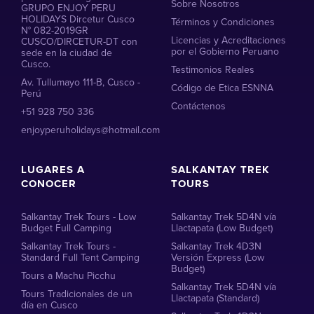
Sobre Nosotros
GRUPO ENJOY PERU
HOLIDAYS Dircetur Cusco
Términos y Condiciones
N° 082-2019GR
Licencias y Acreditaciones
CUSCO/DIRCETUR-DT con
por el Gobierno Peruano
sede en la ciudad de
Cusco.
Testimonios Reales
Av. Tullumayo 111-B, Cusco -
Código de Etica ESNNA
Perú
Contáctenos
+51 928 750 336
enjoyperuholidays@hotmail.com
LUGARES A
SALKANTAY TREK
CONOCER
TOURS
Salkantay Trek Tours - Low
Salkantay Trek 5D4N vía
Budget Full Camping
Llactapata (Low Budget)
Salkantay Trek Tours -
Salkantay Trek 4D3N
Standard Full Tent Camping
Versión Express (Low
Budget)
Tours a Machu Picchu
Salkantay Trek 5D4N vía
Tours Tradicionales de un
Llactapata (Standard)
día en Cusco