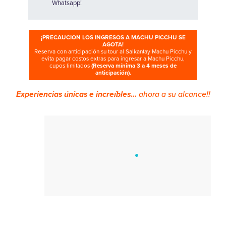
Whatsapp!
¡PRECAUCION LOS INGRESOS A MACHU PICCHU SE
AGOTA!
Reserva con anticipación su tour al Salkantay Machu Picchu y
evita pagar costos extras para ingresar a Machu Picchu,
cupos limitados
(Reserva mínima 3 a 4 meses de
anticipación).
Experiencias únicas e increíbles...
ahora a su alcance!!