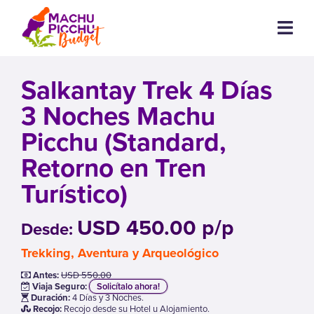
Salkantay Trek 4 Días
3 Noches Machu
Picchu (Standard,
Retorno en Tren
Turístico)
USD 450.00 p/p
Desde:
Trekking, Aventura y Arqueológico
Antes:
USD 550.00
Viaja Seguro:
Solicítalo ahora!
Duración:
4 Días y 3 Noches.
Recojo:
Recojo desde su Hotel u Alojamiento.