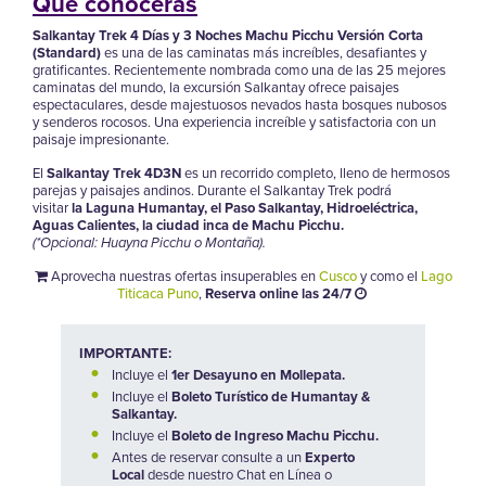
Qué conocerás
Salkantay Trek 4 Días y 3 Noches Machu Picchu Versión Corta
(Standard)
es una de las caminatas más increíbles, desafiantes y
gratificantes. Recientemente nombrada como una de las 25 mejores
caminatas del mundo, la excursión Salkantay ofrece paisajes
espectaculares, desde majestuosos nevados hasta bosques nubosos
y senderos rocosos. Una experiencia increíble y satisfactoria con un
paisaje impresionante.
El
Salkantay Trek 4D3N
es un recorrido completo, lleno de hermosos
parejas y paisajes andinos. Durante el Salkantay Trek podrá
visitar
la Laguna Humantay, el Paso Salkantay, Hidroeléctrica,
Aguas Calientes, la ciudad inca de Machu Picchu.
(*Opcional: Huayna Picchu o Montaña).
Aprovecha nuestras ofertas insuperables en
Cusco
y como el
Lago
Titicaca Puno
,
Reserva online las 24/7
IMPORTANTE:
Incluye el
1er Desayuno en Mollepata.
Incluye el
Boleto Turístico de Humantay &
Salkantay.
Incluye el
Boleto de Ingreso Machu Picchu.
Antes de reservar consulte a un
Experto
Local
desde nuestro Chat en Línea o