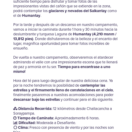
suficiente tiempo para disfrutar y tomar fotos de las
impresionantes vistas del cañón que se extiende en la zona,
podrá contemplar los
glaciares y nevados del Salkantay
como
el de
Humantay
.
Por la tarde y después de un descanso en nuestro campamento,
vamos a iniciar la caminata durante 1 hora y 30 minutos hacia la
deslumbrante y turquesa Laguna de
Humantay (4,210 msnm /
13,812 pies)
. Donde disfrutaremos de la belleza y el encanto del
lugar, magnífica oportunidad para tomar fotos increíbles de
ensueño.
De vuelta a nuestro campamento, observaremos el atardecer
admirando el valle con una impresionante escena que te llenará
de paz y armonía en tu ser.
Tiempo para encontrase a uno
mismo!
Hora del té para luego degustar de nuestra deliciosa cena. Ya
por la noche tendremos la posibilidad de
contemplar las
estrellas y el firmamento lleno de constelaciones en el cielo
,
finalmente pasaremos a nuestras acomodaciones para poder
descansar bajo las estrellas
y continuar para el día siguiente.
Distancia Recorrida:
12 kilómetros desde Challacancha a
Soraypampa.
Tiempo de Caminata:
Aproximadamente 6 horas.
Dificultad:
Moderada a Desafiante.
Clima:
Fresco con presencia de viento y por las noches son