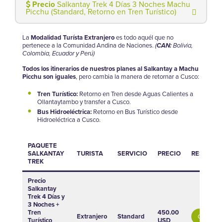
Precio
Salkantay Trek 4 Días 3 Noches Machu
Picchu (Standard, Retorno en Tren Turístico)
La
Modalidad Turísta Extranjero
es todo aquél que no
pertenece a la Comunidad Andina de Naciones.
(
CAN:
Bolivia,
Colombia, Ecuador y Perú)
Todos los itinerarios de nuestros planes al Salkantay a Machu
Picchu son iguales
, pero cambia la manera de retornar a Cusco:
Tren Turístico:
Retorno en Tren desde Aguas Calientes a
Ollantaytambo y transfer a Cusco.
Bus Hidroeléctrica:
Retorno en Bus Turístico desde
Hidroeléctrica a Cusco.
PAQUETE
SALKANTAY
TURISTA
SERVICIO
PRECIO
RESERVA
TREK
Precio
Salkantay
Trek 4 Días y
3 Noches +
Tren
450.00
Extranjero
Standard
Comprar
Turístico
USD