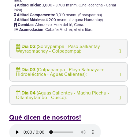
frías.
Altitud Inicial:
3,600 - 3,700 msnm. (Challacancha - Canal
Inka)
Altitud Campamento:
3,910 msnm. (Soraypampa)
Altitud Máxima:
4,200 msnm. (Laguna Humantay)
Comidas:
Almuerzo, Hora del té, Cena.
Acomodación
: Cabaña Andina, al aire libre.
Día 02
(Soraypampa - Paso Salkantay -
Wayraqmachay - Colpapampa):
Día 03
(Colpapampa - Playa Sahuayaco -
Hidroeléctrica - Aguas Calientes):
Día 04
(Aguas Calientes - Machu Picchu -
Ollantaytambo - Cusco):
Qué dicen de nosotros!