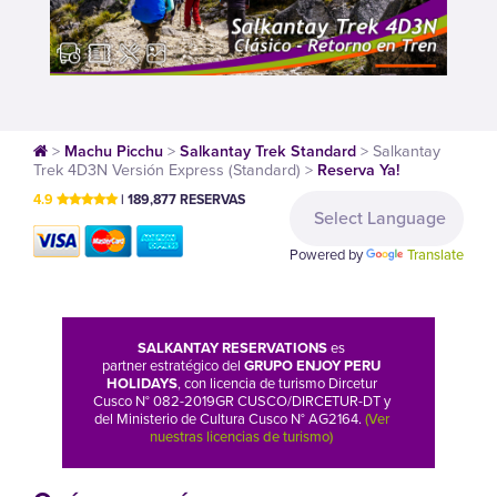
>
Machu Picchu
>
Salkantay Trek Standard
>
Salkantay
Trek 4D3N Versión Express (Standard)
>
Reserva Ya!
4.9
| 189,877 RESERVAS
Powered by
Translate
SALKANTAY RESERVATIONS
es
partner estratégico del
GRUPO ENJOY PERU
HOLIDAYS
, con licencia de turismo Dircetur
Cusco N° 082-2019GR CUSCO/DIRCETUR-DT y
del Ministerio de Cultura Cusco N° AG2164.
(Ver
nuestras licencias de turismo)