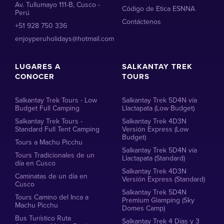
Av. Tullumayo 111-B, Cusco -
Código de Etica ESNNA
Perú
Contáctenos
+51 928 750 336
enjoyperuholidays@hotmail.com
LUGARES A
SALKANTAY TREK
CONOCER
TOURS
Salkantay Trek Tours - Low
Salkantay Trek 5D4N vía
Budget Full Camping
Llactapata (Low Budget)
Salkantay Trek Tours -
Salkantay Trek 4D3N
Standard Full Tent Camping
Versión Express (Low
Budget)
Tours a Machu Picchu
Salkantay Trek 5D4N vía
Tours Tradicionales de un
Llactapata (Standard)
día en Cusco
Salkantay Trek 4D3N
Caminatas de un día en
Versión Express (Standard)
Cusco
Salkantay Trek 5D4N
Tours Camino del Inca a
Premium Glamping (Sky
Machu Picchu
Domes Camp)
Bus Turístico Ruta
Salkantay Trek 4 Días y 3